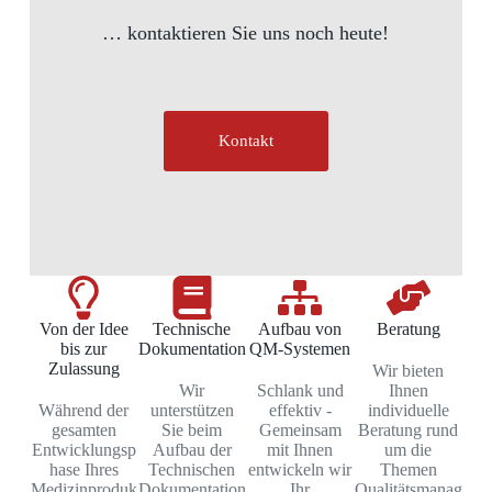
… kontaktieren Sie uns noch heute!
Kontakt
Von der Idee
Technische
Aufbau von
Beratung
bis zur
Dokumentation
QM-Systemen
Zulassung
Wir bieten
Wir
Schlank und
Ihnen
Während der
unterstützen
effektiv -
individuelle
gesamten
Sie beim
Gemeinsam
Beratung rund
Entwicklungsp
Aufbau der
mit Ihnen
um die
hase Ihres
Technischen
entwickeln wir
Themen
Medizinproduk
Dokumentation
Ihr
Qualitätsmanag